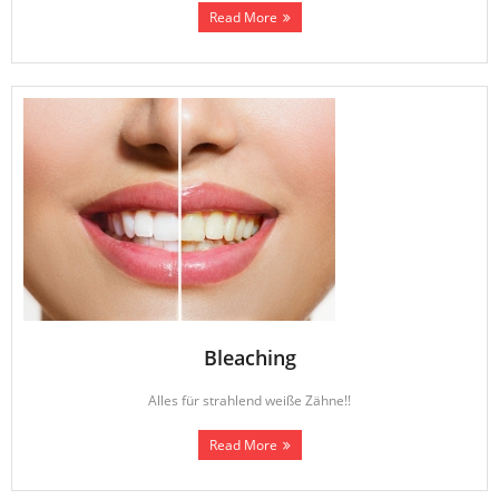
Read More
Öffnungszeiten
- Öffnungszeiten
- Urlaub
Schmerzpatienten
- Schmerzpatienten
- Bereitschaftsdienst
Anfahrt
Kontakt
Bleaching
Alles für strahlend weiße Zähne!!
Read More