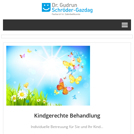
Team
- Dr. Gudrun Schröder-Gazdag – Zahnärztin
- Unser Team
Leistungen
- Kassenleistungen
- Mundhygiene – Professionelle Zahnreinigung
- Knirscherschiene
Kindgerechte Behandlung
- Implantate
Individuelle Betreuung für Sie und Ihr Kind...
- Wissenswertes